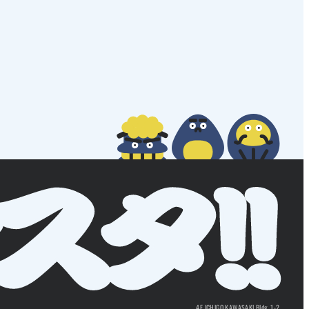
4F ICHIGO KAWASAKI Bldg. 1-2,