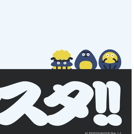
4F ICHIGO KAWASAKI Bldg. 1-2,