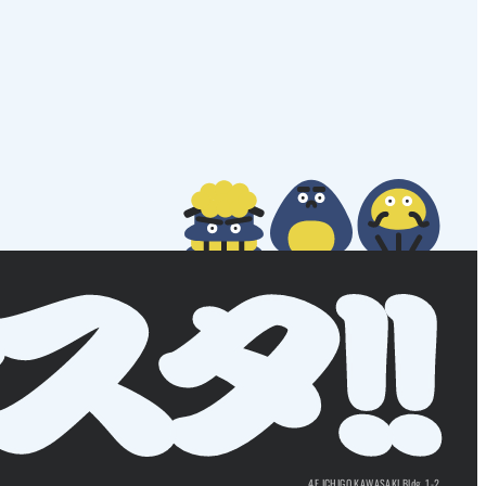
4F ICHIGO KAWASAKI Bldg. 1-2,