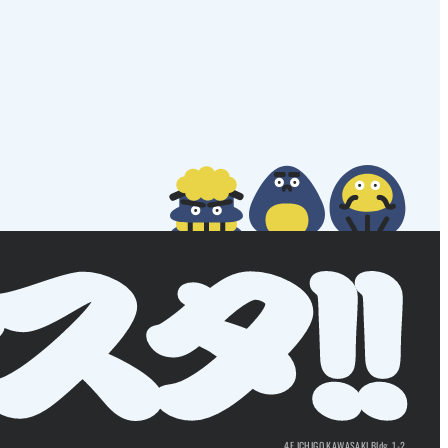
4F ICHIGO KAWASAKI Bldg. 1-2,