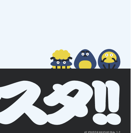
4F ICHIGO KAWASAKI Bldg. 1-2,