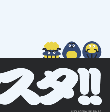
4F ICHIGO KAWASAKI Bldg. 1-2,