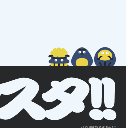
4F ICHIGO KAWASAKI Bldg. 1-2,