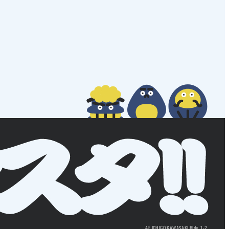
4F ICHIGO KAWASAKI Bldg. 1-2,