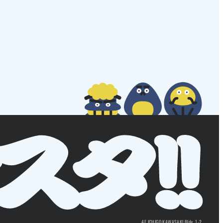
4F ICHIGO KAWASAKI Bldg. 1-2,