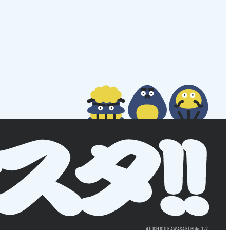
4F ICHIGO KAWASAKI Bldg. 1-2,